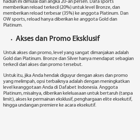
hadiah ini dimulai dari angka 20-an persen. Dafa sports
memberikan reload terkecil (20%) untuk level Bronze, dan
memberikan reload terbesar (35%) ke anggota Platinum. Dan
OW sports, reload hanya diberikan ke anggota Gold dan
Platinum.
Akses dan Promo Eksklusif
Untuk akses dan promo, level yang sangat dimanjakan adalah
Gold dan Platinum. Bronze dan Silver hanya mendapat sebagian
terkecil dari akses dan promo tersebut.
Untuk itu, jika Anda hendak diguyur dengan akses dan promo
yang melimpah, opsi terbaiknya adalah dengan meningkatkan
level keanggotaan Anda di Dafabet Indonesia. Anggota
Platinum, misalnya, diberikan keleluasaan untuk bertaruh (tanpa
limit), akses ke permainan eksklusif, penghargaan elite eksekutif,
hingga undangan premiere ke acara eksekutif.