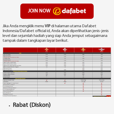
JOIN NOW
Jika Anda mengklik menu
VIP
di halaman utama Dafabet
Indonesia/Dafabet official id, Anda akan diperlihatkan jenis-jenis
level dan sejumlah hadiah yang siap Anda jemput sebagaimana
tampak dalam tangkapan layar berikut.
Rabat (Diskon)